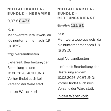
NOTFALLKARTEN-
NOTFALLKARTEN-
BUNDLE – HEBAMME
BUNDLE –
RETTUNGSDIENST
Ursprünglicher
Aktueller
9,97
€
8,47
€
Ursprünglicher
Aktueller
15,96
€
13,56
€
Preis
Preis
Kein
Preis
Preis
war:
ist:
Kein
Mehrwertsteuerausweis, da
war:
ist:
9,97 €
8,47 €.
Mehrwertsteuerausweis, da
Kleinunternehmer nach §19
15,96 €
13,56 €.
Kleinunternehmer nach §19
(1) UStG.
(1) UStG.
zzgl.
Versandkosten
zzgl.
Versandkosten
Lieferzeit:
Bearbeitung der
Lieferzeit:
Bearbeitung der
Bestellung ab dem
Bestellung ab dem
10.08.2026. ACHTUNG:
10.08.2026. ACHTUNG:
Vorher findet auch kein
Vorher findet auch kein
Versand der Ware statt.
Versand der Ware statt.
In den Warenkorb
In den Warenkorb