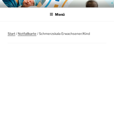
Zum
SPIEGEL MEDICAL-
Individuelle Lösungen für die Notfallmedizin
Inhalt
SOLUTIONS
Menü
springen
Start
/
Notfallkarte
/ Schmerzskala Erwachsener/Kind