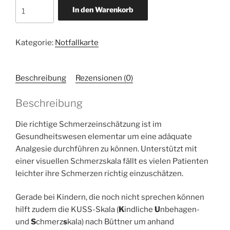
Schmerzskala
In den Warenkorb
Erwachsener/Kind
Menge
Kategorie:
Notfallkarte
Beschreibung
Rezensionen (0)
Beschreibung
Die richtige Schmerzeinschätzung ist im
Gesundheitswesen elementar um eine adäquate
Analgesie durchführen zu können. Unterstützt mit
einer visuellen Schmerzskala fällt es vielen Patienten
leichter ihre Schmerzen richtig einzuschätzen.
Gerade bei Kindern, die noch nicht sprechen können
hilft zudem die KUSS-Skala (
K
indliche
U
nbehagen-
und
S
chmerz
s
kala
) nach Büttner um anhand