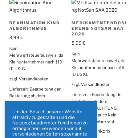
REANIMATION KIND
MEDIKAMENTENDOSI
ALGORITHMUS
ERUNG NOTSAN SAA
2020
3,99
€
5,99
€
Kein
Kein
Mehrwertsteuerausweis, da
Mehrwertsteuerausweis, da
Kleinunternehmer nach §19
Kleinunternehmer nach §19
(1) UStG.
(1) UStG.
zzgl.
Versandkosten
zzgl.
Versandkosten
Lieferzeit:
Bearbeitung der
Lieferzeit:
Bearbeitung der
Bestellung ab dem
Bestellung ab dem
10.08.2026. ACHTUNG:
10.08.2026. ACHTUNG:
Vorher findet auch kein
Um den Besuch unserer Website
Vorher findet auch kein
Versand der Ware statt.
attraktiv zu gestalten und die
Versand der Ware statt.
Nutzung bestimmter Funktionen zu
In den Warenkorb
ermöglichen, verwenden wir auf
In den Warenkorb
verschiedenen Seiten sogenannte