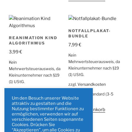
NOTFALLPLAKAT-
BUNDLE
REANIMATION KIND
ALGORITHMUS
7,99
€
3,99
€
Kein
Mehrwertsteuerausweis, da
Kein
Kleinunternehmer nach §19
Mehrwertsteuerausweis, da
(1) UStG.
Kleinunternehmer nach §19
(1) UStG.
zzgl.
Versandkosten
zzgl.
Versandkosten
Lieferzeit:
Standard (3-5
Um den Besuch unserer Website
Werktage)
Lieferzeit:
Standard (3-5
attraktiv zu gestalten und die
Werktage)
Nutzung bestimmter Funktionen zu
In den Warenkorb
ermöglichen, verwenden wir auf
In den Warenkorb
verschiedenen Seiten sogenannte
Cookies. Drücken Sie
“Akzeptieren”, um alle Cookies zu