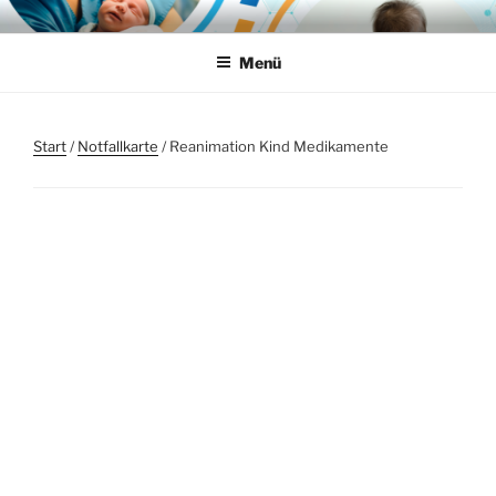
Zum
SPIEGEL MEDICAL-
Individuelle Lösungen für die Notfallmedizin
Inhalt
SOLUTIONS
Menü
springen
Start
/
Notfallkarte
/ Reanimation Kind Medikamente