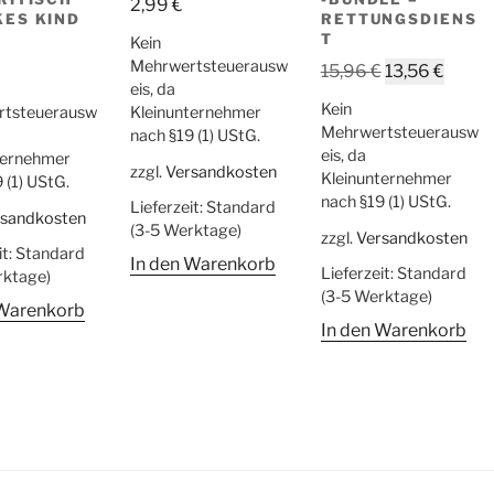
2,99
€
ES KIND
RETTUNGSDIENS
T
Kein
Mehrwertsteuerausw
Ursprünglich
Aktuel
15,96
€
13,56
€
eis, da
Preis
Preis
Kein
rtsteuerausw
Kleinunternehmer
war:
ist:
Mehrwertsteuerausw
nach §19 (1) UStG.
15,96 €
13,56 
eis, da
ternehmer
zzgl.
Versandkosten
Kleinunternehmer
 (1) UStG.
nach §19 (1) UStG.
Lieferzeit:
Standard
rsandkosten
(3-5 Werktage)
zzgl.
Versandkosten
it:
Standard
In den Warenkorb
Lieferzeit:
Standard
rktage)
(3-5 Werktage)
 Warenkorb
In den Warenkorb