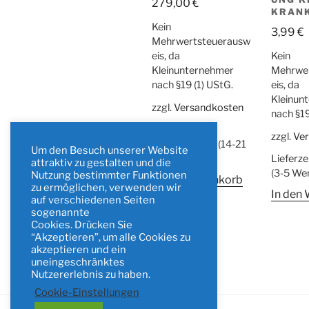
279,00
€
KRANK
Kein
3,99
€
Mehrwertsteuerausw
eis, da
Kein
Kleinunternehmer
Mehrwe
nach §19 (1) UStG.
eis, da
Kleinun
zzgl.
Versandkosten
nach §19
Lieferzeit:
zzgl.
Ve
Vorbestellung (14-21
Um den Besuch unserer Website
Tage)
Lieferze
attraktiv zu gestalten und die
(3-5 We
Nutzung bestimmter Funktionen
In den Warenkorb
zu ermöglichen, verwenden wir
In den
auf verschiedenen Seiten
sogenannte
Cookies. Drücken Sie
“Akzeptieren”, um alle Cookies zu
akzeptieren und ein
uneingeschränktes
Nutzererlebnis zu haben.
Cookie-Einstellungen