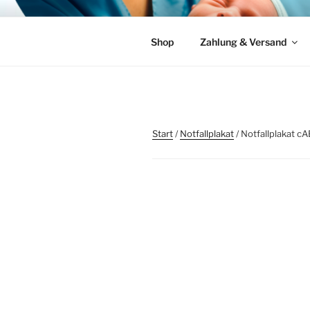
Zum
Inhalt
SPIEGEL 
springen
Individuelle Lösungen für die 
Shop
Zahlung & Versand
Start
/
Notfallplakat
/ Notfallplakat c