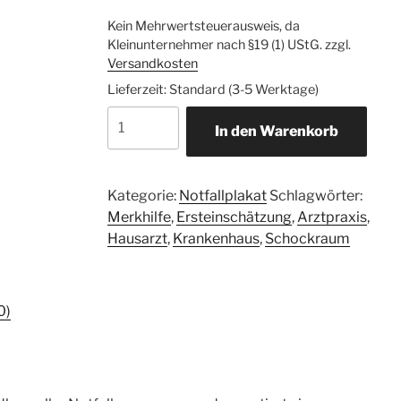
Kein Mehrwertsteuerausweis, da
Kleinunternehmer nach §19 (1) UStG.
zzgl.
Versandkosten
Lieferzeit:
Standard (3-5 Werktage)
Notfallplakat
In den Warenkorb
cABCDE
Menge
Kategorie:
Notfallplakat
Schlagwörter:
Merkhilfe
,
Ersteinschätzung
,
Arztpraxis
,
Hausarzt
,
Krankenhaus
,
Schockraum
0)