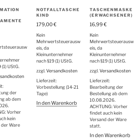
MATION
NOTFALLTASCHE
TASCHENMASKE
KIND
(ERWACHSENER)
KAMENTE
179,00
€
16,99
€
Kein
Kein
Mehrwertsteuerausw
Mehrwertsteuerausw
rtsteuerausw
eis, da
eis, da
Kleinunternehmer
Kleinunternehmer
ternehmer
nach §19 (1) UStG.
nach §19 (1) UStG.
 (1) UStG.
zzgl.
Versandkosten
zzgl.
Versandkosten
rsandkosten
Lieferzeit:
Lieferzeit:
t:
Vorbestellung (14-21
Bearbeitung der
tung der
Tage)
Bestellung ab dem
ung ab dem
10.08.2026.
In den Warenkorb
026.
ACHTUNG: Vorher
G: Vorher
findet auch kein
uch kein
Versand der Ware
 der Ware
statt.
In den Warenkorb