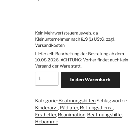
Kein Mehrwertsteuerausweis, da
Kleinunternehmer nach §19 (1) UStG.
zzgl.
Versandkosten
Lieferzeit:
Bearbeitung der Bestellung ab dem
10.08.2026. ACHTUNG: Vorher findet auch kein
Versand der Ware statt.
Beatmungstuch
In den Warenkorb
Schlüsselanhänger
(rot)
Menge
Kategorie:
Beatmungshilfen
Schlagwörter:
Kinderarzt
,
Pädiater
,
Rettungsdienst
,
Ersthelfer
,
Reanimation
,
Beatmungshilfe
,
Hebamme