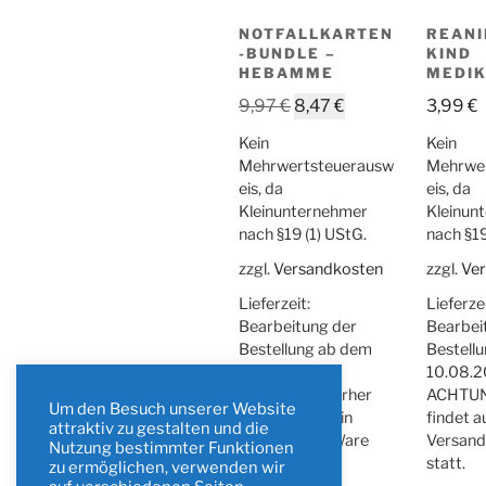
NOTFALLKARTEN
REANI
-BUNDLE –
KIND
HEBAMME
MEDI
Ursprünglicher
Aktueller
9,97
€
8,47
€
3,99
€
Preis
Preis
Kein
Kein
war:
ist:
Mehrwertsteuerausw
Mehrwe
9,97 €
8,47 €.
eis, da
eis, da
Kleinunternehmer
Kleinun
nach §19 (1) UStG.
nach §19
zzgl.
Versandkosten
zzgl.
Ve
Lieferzeit:
Lieferzei
Bearbeitung der
Bearbei
Bestellung ab dem
Bestell
10.08.2026.
10.08.2
ACHTUNG: Vorher
ACHTUN
Um den Besuch unserer Website
findet auch kein
findet a
attraktiv zu gestalten und die
Versand der Ware
Versand
Nutzung bestimmter Funktionen
statt.
statt.
zu ermöglichen, verwenden wir