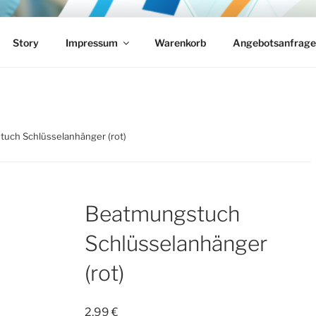
MEDICAL-SOLUTIONS
Notfallmedizin
Story
Impressum
Warenkorb
Angebotsanfrage
uch Schlüsselanhänger (rot)
Beatmungstuch
Schlüsselanhänger
(rot)
2,99
€