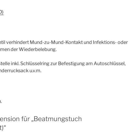
0)
il verhindert Mund-zu-Mund-Kontakt und Infektions- oder
men der Wiederbelebung.
elle inkl. Schlüsselring zur Befestigung am Autoschlüssel,
derrucksack u.v.m.
.
zension für „Beatmungstuch
)“