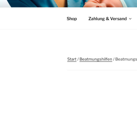
Zum
Inhalt
SPIEGEL 
springen
Individuelle Lösungen für die 
Shop
Zahlung & Versand
Start
/
Beatmungshilfen
/ Beatmungst