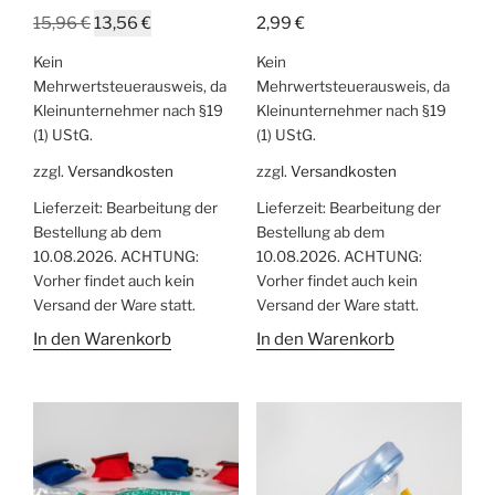
Ursprünglicher
Aktueller
15,96
€
13,56
€
2,99
€
Preis
Preis
Kein
Kein
war:
ist:
Mehrwertsteuerausweis, da
Mehrwertsteuerausweis, da
15,96 €
13,56 €.
Kleinunternehmer nach §19
Kleinunternehmer nach §19
(1) UStG.
(1) UStG.
zzgl.
Versandkosten
zzgl.
Versandkosten
Lieferzeit:
Bearbeitung der
Lieferzeit:
Bearbeitung der
Bestellung ab dem
Bestellung ab dem
10.08.2026. ACHTUNG:
10.08.2026. ACHTUNG:
Vorher findet auch kein
Vorher findet auch kein
Versand der Ware statt.
Versand der Ware statt.
In den Warenkorb
In den Warenkorb