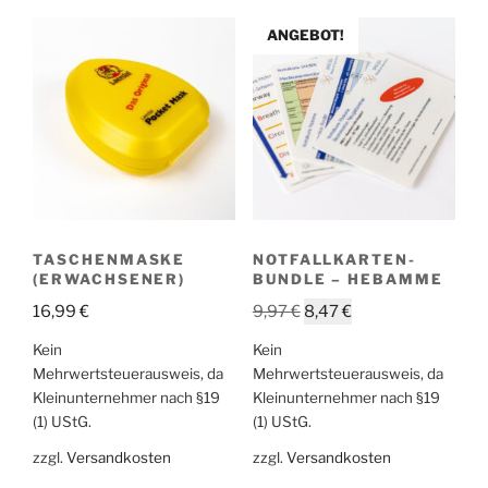
ANGEBOT!
TASCHENMASKE
NOTFALLKARTEN-
(ERWACHSENER)
BUNDLE – HEBAMME
Ursprünglicher
Aktueller
16,99
€
9,97
€
8,47
€
Preis
Preis
Kein
Kein
war:
ist:
Mehrwertsteuerausweis, da
Mehrwertsteuerausweis, da
9,97 €
8,47 €.
Kleinunternehmer nach §19
Kleinunternehmer nach §19
(1) UStG.
(1) UStG.
zzgl.
Versandkosten
zzgl.
Versandkosten