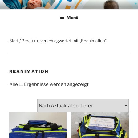
Zum
SPIEGEL MEDICAL-
Individuelle Lösungen für die Notfallmedizin
Inhalt
SOLUTIONS
Menü
springen
Start
/ Produkte verschlagwortet mit „Reanimation“
REANIMATION
Nach
Alle 11 Ergebnisse werden angezeigt
Aktualität
sortiert