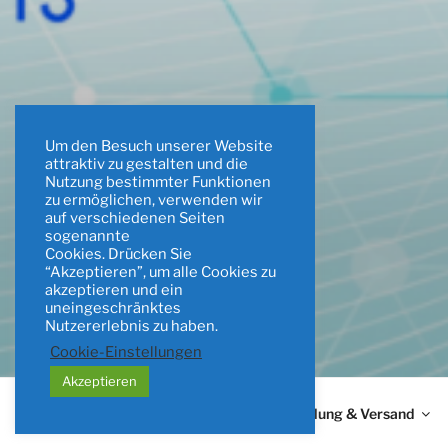
Um den Besuch unserer Website
attraktiv zu gestalten und die
Nutzung bestimmter Funktionen
zu ermöglichen, verwenden wir
auf verschiedenen Seiten
sogenannte
Cookies. Drücken Sie
“Akzeptieren”, um alle Cookies zu
akzeptieren und ein
uneingeschränktes
Nutzererlebnis zu haben.
SPIEGEL 
Individuelle Lösungen für die 
Cookie-Einstellungen
Akzeptieren
Shop
Zahlung & Versand