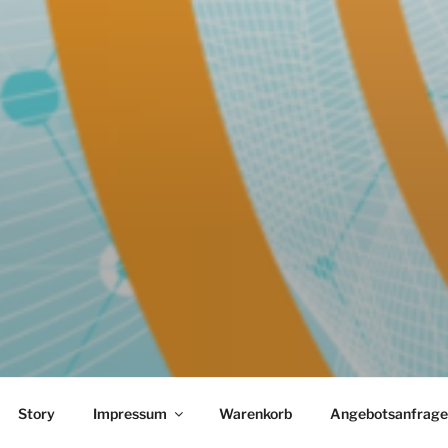
MEDICAL-SOLUTIONS
Notfallmedizin
Story
Impressum
Warenkorb
Angebotsanfrage