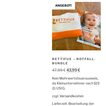
ANGEBOT!
RETTIFUX – NOTFALL-
BUNDLE
Ursprünglicher
Aktueller
47,99
€
43,99
€
Preis
Preis
Kein Mehrwertsteuerausweis,
war:
ist:
da Kleinunternehmer nach §19
47,99 €
43,99 €.
(1) UStG.
zzgl.
Versandkosten
Lieferzeit:
Bearbeitung der