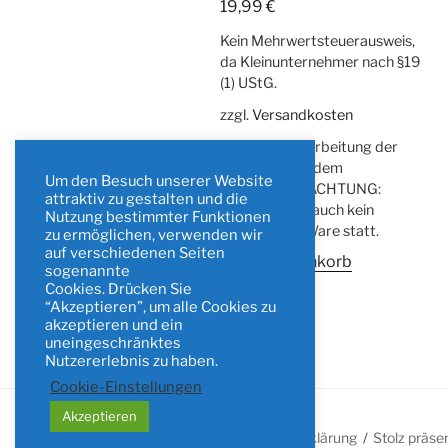
19,99
€
Kein Mehrwertsteuerausweis,
da Kleinunternehmer nach §19
(1) UStG.
zzgl.
Versandkosten
Lieferzeit:
Bearbeitung der
Bestellung ab dem
Um den Besuch unserer Website
10.08.2026. ACHTUNG:
attraktiv zu gestalten und die
Vorher findet auch kein
Nutzung bestimmter Funktionen
Versand der Ware statt.
zu ermöglichen, verwenden wir
auf verschiedenen Seiten
In den Warenkorb
sogenannte
Cookies. Drücken Sie
“Akzeptieren”, um alle Cookies zu
akzeptieren und ein
uneingeschränktes
Nutzererlebnis zu haben.
Cookie-Einstellungen
Akzeptieren
Datenschutzerklärung
Stolz präse