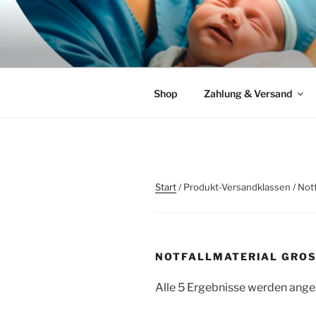
Zum
Inhalt
SPIEGEL 
springen
Individuelle Lösungen für die 
Shop
Zahlung & Versand
Start
/ Produkt-Versandklassen / Notf
NOTFALLMATERIAL GROS
Alle 5 Ergebnisse werden ange